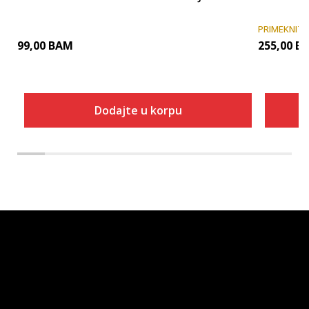
PRIMEKNIT
99,00
BAM
255,00
B
Dodajte u korpu