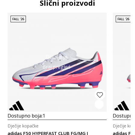
Slični proizvodi
FALL '26
FALL '26
Detaljnije
Brzi pregled
Dostupno boja:
1
Dostupno
Dječije kopačke
Dječije ko
adidas F50 HYPERFAST CLUB FG/MG J
adidas F5