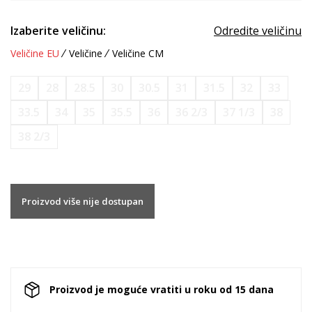
Izaberite veličinu:
Odredite veličinu
Veličine EU
Veličine
Veličine CM
29
28
28.5
30
30.5
31
31.5
32
33
33.5
34
35
35.5
36
36 2/3
37 1/3
38
38 2/3
Proizvod više nije dostupan
Proizvod je moguće vratiti u roku od 15 dana