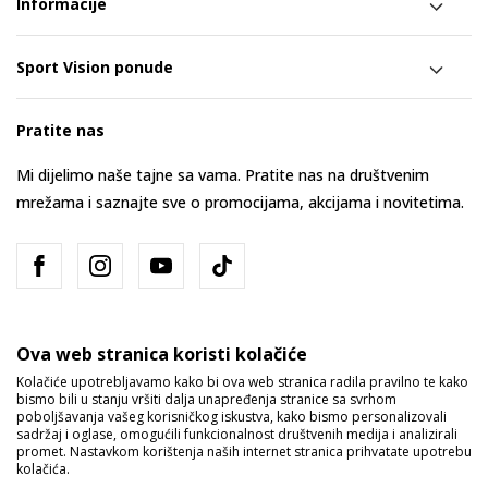
Informacije
Sport Vision ponude
Pratite nas
Mi dijelimo naše tajne sa vama. Pratite nas na društvenim
mrežama i saznajte sve o promocijama, akcijama i novitetima.
Ova web stranica koristi kolačiće
Kolačiće upotrebljavamo kako bi ova web stranica radila pravilno te kako
bismo bili u stanju vršiti dalja unapređenja stranice sa svrhom
Bosna i Hercegovina
Promijenite
poboljšavanja vašeg korisničkog iskustva, kako bismo personalizovali
sadržaj i oglase, omogućili funkcionalnost društvenih medija i analizirali
promet. Nastavkom korištenja naših internet stranica prihvatate upotrebu
kolačića.