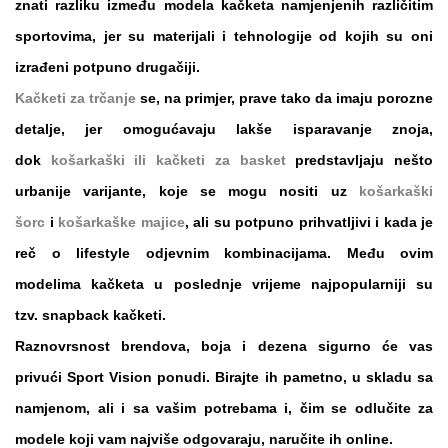
znati razliku između modela kačketa namjenjenih različitim
sportovima, jer su materijali i tehnologije od kojih su oni
izrađeni potpuno drugačiji.
Kačketi za trčanje
se, na primjer, prave tako da imaju porozne
detalje, jer omogućavaju lakše isparavanje znoja,
dok
košarkaški ili kačketi za basket
predstavljaju nešto
urbanije varijante, koje se mogu nositi uz
košarkaški
šorc
i
košarkaške majice
, ali su potpuno prihvatljivi i kada je
reč o
lifestyle
odjevnim kombinacijama. Među ovim
modelima kačketa u poslednje vrijeme najpopularniji su
tzv.
snapback kačketi
.
Raznovrsnost brendova, boja i dezena sigurno će vas
privući
Sport Vision
ponudi. Birajte ih pametno, u skladu sa
namjenom, ali i sa vašim potrebama i, čim se odlučite za
modele koji vam najviše odgovaraju, naručite ih
online
.