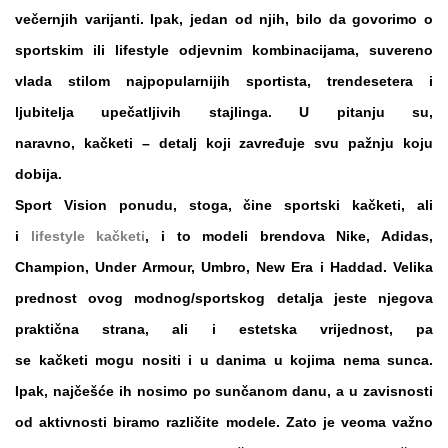
večernjih varijanti. Ipak, jedan od njih, bilo da govorimo o
sportskim ili lifestyle odjevnim kombinacijama, suvereno
vlada stilom najpopularnijih sportista, trendesetera i
ljubitelja upečatljivih stajlinga. U pitanju su,
naravno,
kačketi
– detalj koji zavređuje svu pažnju koju
dobija.
Sport Vision
ponudu, stoga, čine
sportski kačketi
, ali
i
lifestyle kačketi
, i to modeli brendova
Nike, Adidas,
Champion, Under Armour, Umbro, New Era
i
Haddad
. Velika
prednost ovog modnog/sportskog detalja jeste njegova
praktična strana, ali i estetska vrijednost, pa
se
kačketi
mogu nositi i u danima u kojima nema sunca.
Ipak, najčešće ih nosimo po sunčanom danu, a u zavisnosti
od aktivnosti biramo različite modele. Zato je veoma važno