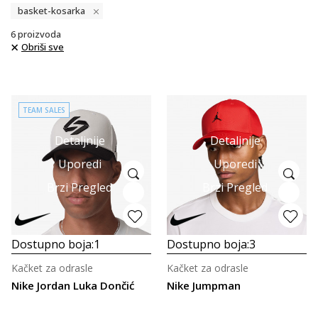
basket-kosarka
6
proizvoda
Obriši sve
TEAM SALES
Detaljnije
Detaljnije
Uporedi
Uporedi
Brzi Pregled
Brzi Pregled
Dostupno boja:
1
Dostupno boja:
3
Kačket za odrasle
Kačket za odrasle
Nike Jordan Luka Dončić
Nike Jumpman