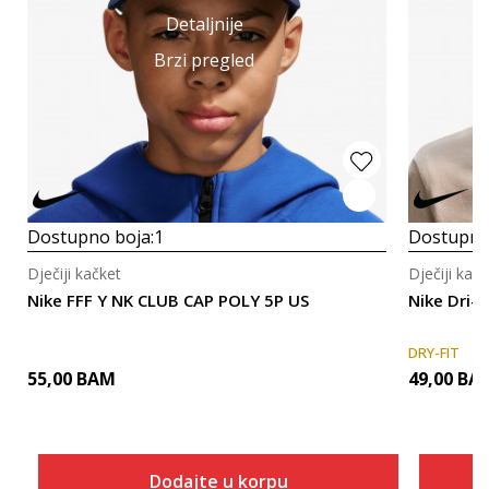
Detaljnije
Brzi pregled
Dostupno boja:
1
Dostupno
Dječiji kačket
Dječiji kačk
Nike FFF Y NK CLUB CAP POLY 5P US
Nike Dri-F
DRY-FIT
55,00
BAM
49,00
BA
Dodajte u korpu