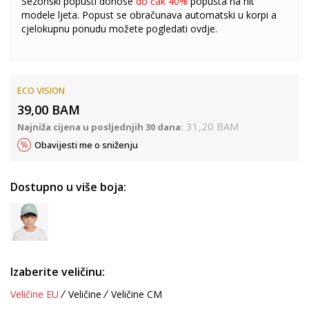
Sezonski popusti donose
do čak 40%
popusta na hit
modele ljeta. Popust se obračunava automatski u korpi a
cjelokupnu ponudu možete pogledati
ovdje
.
ECO VISION
39,00
BAM
31,20
BAM
Najniža cijena u posljednjih 30 dana:
Obavijesti me o sniženju
Dostupno u više boja:
Izaberite veličinu:
Veličine EU
Veličine
Veličine CM