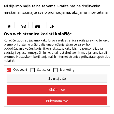
Mi dijelimo naše tajne sa vama. Pratite nas na društvenim
mrežama i saznajte sve o promocijama, akcijama i novitetima.
Ova web stranica koristi kolačiće
Kolačiće upotrebljavamo kako bi ova web stranica radila pravilno te kako
bismo bili u stanju vršiti dalja unapređenja stranice sa svrhom
poboljšavanja vašeg korisničkog iskustva, kako bismo personalizovali
sadržaj i oglase, omogućili funkcionalnost društvenih medija i analizirali
promet. Nastavkom korištenja naših internet stranica prihvatate upotrebu
Bosna i Hercegovina
Promijenite
kolačića.
Obavezni
Statistika
Marketing
Saznaj više
Slažem se
Nastojimo da budemo što precizniji u opisu proizvoda, prikazu slika i
Prihvatam sve
samih cijena, ali ne možemo garantovati da su sve informacije kompletne
i bez grešaka. Svi artikli prikazani na sajtu su dio naše ponude i ne
podrazumijeva da su dostupni u svakom trenutku. Raspoloživost robe
Obavezni
Obavezni kolačići čine stranicu upotrebljivom