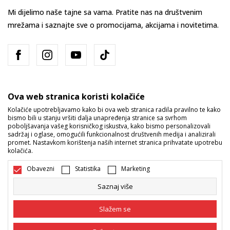
Mi dijelimo naše tajne sa vama. Pratite nas na društvenim
mrežama i saznajte sve o promocijama, akcijama i novitetima.
Ova web stranica koristi kolačiće
Kolačiće upotrebljavamo kako bi ova web stranica radila pravilno te kako
bismo bili u stanju vršiti dalja unapređenja stranice sa svrhom
Bosna i Hercegovina
Promijenite
poboljšavanja vašeg korisničkog iskustva, kako bismo personalizovali
sadržaj i oglase, omogućili funkcionalnost društvenih medija i analizirali
promet. Nastavkom korištenja naših internet stranica prihvatate upotrebu
kolačića.
Obavezni
Statistika
Marketing
Saznaj više
Nastojimo da budemo što precizniji u opisu proizvoda, prikazu slika i
samih cijena, ali ne možemo garantovati da su sve informacije kompletne
Slažem se
i bez grešaka. Svi artikli prikazani na sajtu su dio naše ponude i ne
podrazumijeva da su dostupni u svakom trenutku. Raspoloživost robe