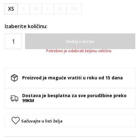
XS
S
M
L
XL
2XL
Izaberite količinu:
Dodaj u korpu
Potrebno je odabrati željenu veličinu
Proizvod je moguće vratiti u roku od 15 dana
Dostava je besplatna za sve porudžbine preko
99KM
Sačuvajte u listi želja