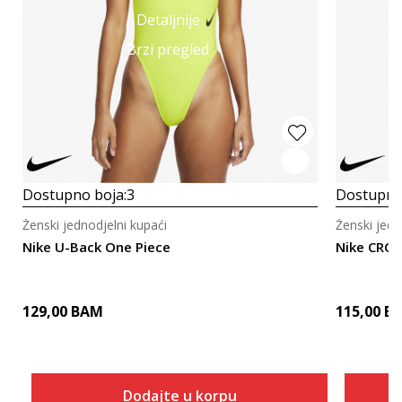
Detaljnije
Brzi pregled
Dostupno boja:
3
Dostupno
Ženski jednodjelni kupaći
Ženski jedn
Nike U-Back One Piece
Nike CROS
129,00
BAM
115,00
B
Dodajte u korpu