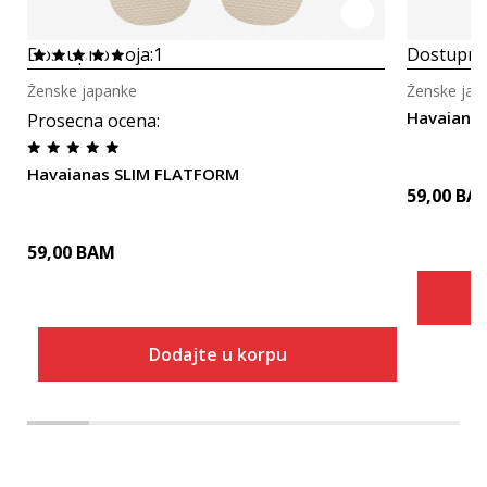
Dostupno boja:
1
Dostupno
Ženske japanke
Ženske jap
Havaiana
Prosecna ocena
:
Havaianas SLIM FLATFORM
59,00
BA
59,00
BAM
Dodajte u korpu