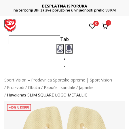
UKA
CLICK & COLLECT
ijednosti preko 99 KM
Platite karticom online i preuzmite u prodavn
0
0
Tab
Sport Vision – Prodavnica Sportske opreme | Sport Vision
Proizvodi
Obuća
Papuče i sandale
Japanke
Havaianas SLIM SQUARE LOGO METALLIC
-40% U KORPI