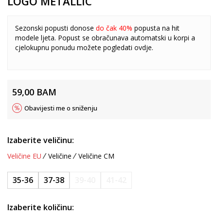
LOGO METALLIC
Sezonski popusti donose
do čak 40%
popusta na hit
modele ljeta. Popust se obračunava automatski u korpi a
cjelokupnu ponudu možete pogledati
ovdje
.
59,00
BAM
Obavijesti me o sniženju
Izaberite veličinu:
Veličine EU
Veličine
Veličine CM
35-36
37-38
39-40
41-42
Izaberite količinu: