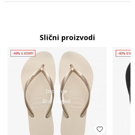
Slični proizvodi
-40% U KORPI
-40% U KO
Detaljnije
Brzi pregled