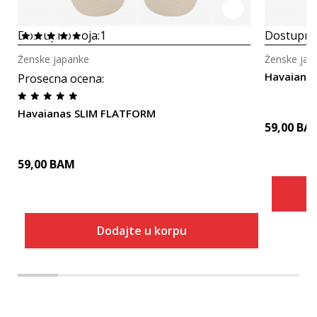
Dostupno boja:
1
Dostupno
Ženske japanke
Ženske jap
Havaiana
Prosecna ocena
:
Havaianas SLIM FLATFORM
59,00
BA
59,00
BAM
Dodajte u korpu