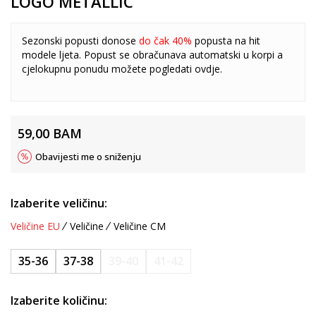
LOGO METALLIC
Sezonski popusti donose
do čak 40%
popusta na hit
modele ljeta. Popust se obračunava automatski u korpi a
cjelokupnu ponudu možete pogledati
ovdje
.
59,00
BAM
Obavijesti me o sniženju
Izaberite veličinu:
Veličine EU
Veličine
Veličine CM
35-36
37-38
39-40
41-42
Izaberite količinu: