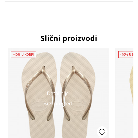
Slični proizvodi
-40% U KORPI
-40% U KO
Detaljnije
Brzi pregled