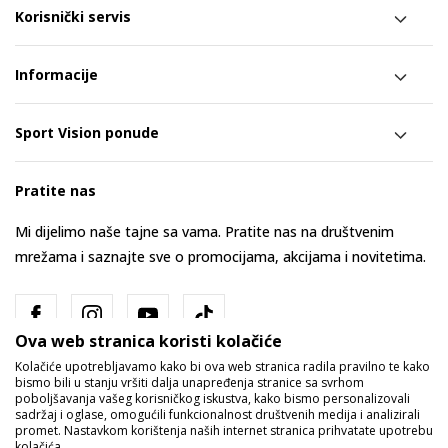
Korisnički servis
Informacije
Sport Vision ponude
Pratite nas
Mi dijelimo naše tajne sa vama. Pratite nas na društvenim
mrežama i saznajte sve o promocijama, akcijama i novitetima.
Ova web stranica koristi kolačiće
Kolačiće upotrebljavamo kako bi ova web stranica radila pravilno te kako
bismo bili u stanju vršiti dalja unapređenja stranice sa svrhom
poboljšavanja vašeg korisničkog iskustva, kako bismo personalizovali
sadržaj i oglase, omogućili funkcionalnost društvenih medija i analizirali
promet. Nastavkom korištenja naših internet stranica prihvatate upotrebu
Bosna i Hercegovina
Promijenite
kolačića.