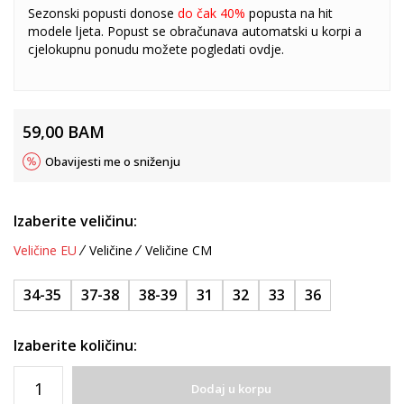
Sezonski popusti donose
do čak 40%
popusta na hit
modele ljeta. Popust se obračunava automatski u korpi a
cjelokupnu ponudu možete pogledati
ovdje
.
59,00
BAM
Obavijesti me o sniženju
Izaberite veličinu:
Veličine EU
Veličine
Veličine CM
34-35
37-38
38-39
31
32
33
36
Izaberite količinu:
Dodaj u korpu