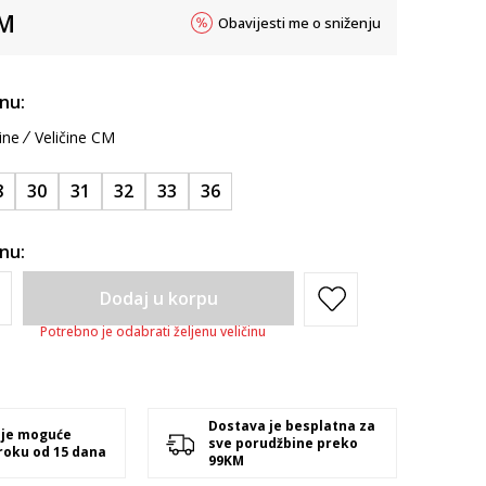
M
Obavijesti me o sniženju
inu:
ine
Veličine CM
8
30
31
32
33
36
inu:
Dodaj u korpu
Potrebno je odabrati željenu veličinu
Dostava je besplatna za
 je moguće
sve porudžbine preko
 roku od 15 dana
99KM