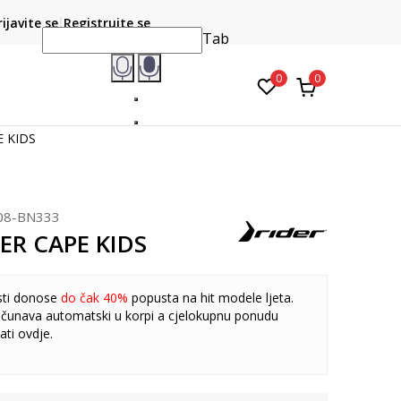
CLICK & COLLECT
atite karticom online i preuzmite u prodavnici po vašem
rijavite se
Registrujte se
do 6 mje
izboru
Tab
0
0
E KIDS
08-BN333
DER CAPE KIDS
sti donose
do čak 40%
popusta na hit modele ljeta.
čunava automatski u korpi a cjelokupnu ponudu
ati
ovdje
.