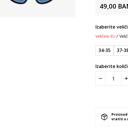
49,00
BA
Izaberite velič
Veličine EU
Velič
34-35
37-3
Izaberite količ
Proizvod
vratiti u