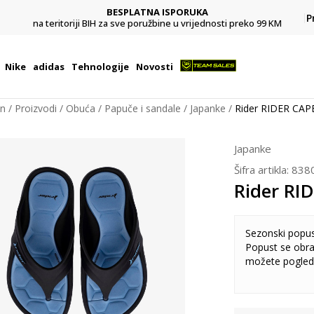
BESPLATNA ISPORUKA
Pl
P
na teritoriji BIH za sve poružbine u vrijednosti preko 99 KM
Nike
adidas
Tehnologije
Novosti
on
Proizvodi
Obuća
Papuče i sandale
Japanke
Rider RIDER CAP
Japanke
Šifra artikla:
838
Rider RI
Sezonski popu
Popust se obra
možete pogled