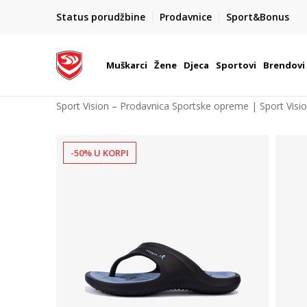
POZOVITE NAS NA : 055/490-400
Status porudžbine
Prodavnice
Sport&Bonus
daj više
Pon-Pet od 9h - 16h
Muškarci
Žene
Djeca
Sportovi
Brendovi
Sport Vision – Prodavnica Sportske opreme | Sport Visi
-50% U KORPI