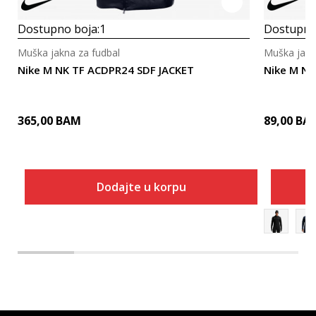
Dostupno boja:
1
Dostupno
Muška jakna za fudbal
Muška jakn
Nike M NK TF ACDPR24 SDF JACKET
Nike M NK
365,00
BAM
89,00
BA
Dodajte u korpu