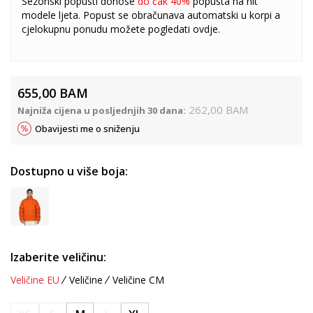
Sezonski popusti donose
do čak 40%
popusta na hit
modele ljeta. Popust se obračunava automatski u korpi a
cjelokupnu ponudu možete pogledati
ovdje
.
655,00
BAM
262,00
BAM
Najniža cijena u posljednjih 30 dana:
Obavijesti me o sniženju
Dostupno u više boja:
Izaberite veličinu:
Veličine EU
Veličine
Veličine CM