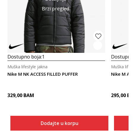
Brzi pregled
Dostupno boja:
1
Dostupno
Muška lifestyle jakna
Muška lifes
Nike M NK ACCESS FILLED PUFFER
Nike M AC
329,00
BAM
295,00
B
Dodajte u korpu