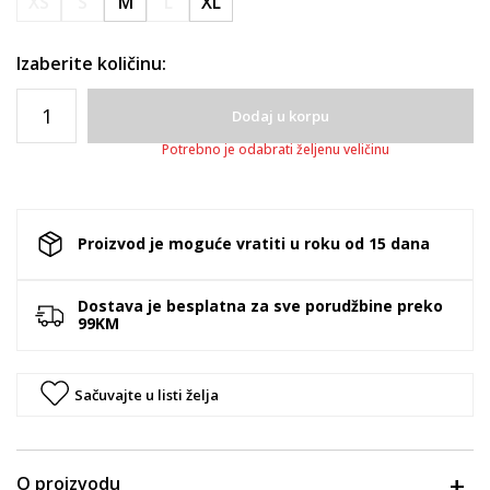
XS
S
M
L
XL
Izaberite količinu:
Dodaj u korpu
Potrebno je odabrati željenu veličinu
Proizvod je moguće vratiti u roku od 15 dana
Dostava je besplatna za sve porudžbine preko
99KM
Sačuvajte u listi želja
O proizvodu