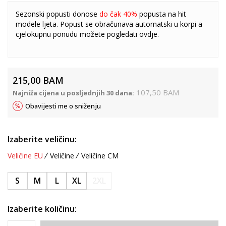
Sezonski popusti donose
do čak 40%
popusta na hit
modele ljeta. Popust se obračunava automatski u korpi a
cjelokupnu ponudu možete pogledati
ovdje
.
215,00
BAM
107,50
BAM
Najniža cijena u posljednjih 30 dana:
Obavijesti me o sniženju
Izaberite veličinu:
Veličine EU
Veličine
Veličine CM
S
M
L
XL
2XL
Izaberite količinu: