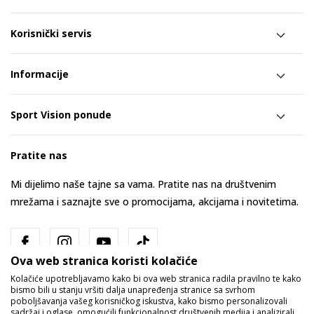
Korisnički servis
Informacije
Sport Vision ponude
Pratite nas
Mi dijelimo naše tajne sa vama. Pratite nas na društvenim
mrežama i saznajte sve o promocijama, akcijama i novitetima.
Ova web stranica koristi kolačiće
Kolačiće upotrebljavamo kako bi ova web stranica radila pravilno te kako
bismo bili u stanju vršiti dalja unapređenja stranice sa svrhom
poboljšavanja vašeg korisničkog iskustva, kako bismo personalizovali
sadržaj i oglase, omogućili funkcionalnost društvenih medija i analizirali