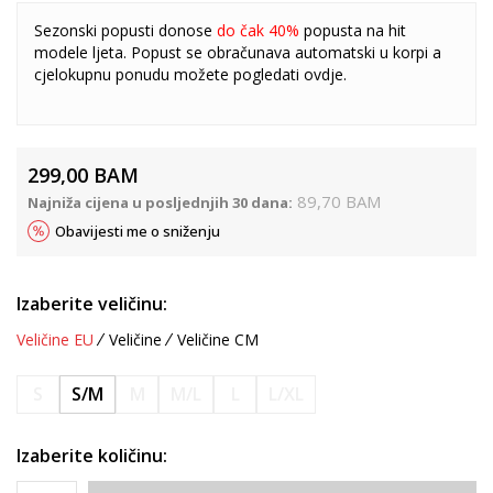
Sezonski popusti donose
do čak 40%
popusta na hit
modele ljeta. Popust se obračunava automatski u korpi a
cjelokupnu ponudu možete pogledati
ovdje
.
299,00
BAM
89,70
BAM
Najniža cijena u posljednjih 30 dana:
Obavijesti me o sniženju
Izaberite veličinu:
Veličine EU
Veličine
Veličine CM
S
S/M
M
M/L
L
L/XL
Izaberite količinu: