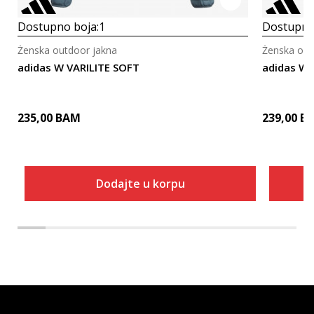
Dostupno boja:
1
Dostupno
Ženska outdoor jakna
Ženska out
adidas W VARILITE SOFT
adidas W 
235,00
BAM
239,00
B
Dodajte u korpu