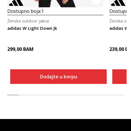
Dostupno boja:
1
Dostupno
Ženska outdoor jakna
Ženska out
adidas W Light Down Jk
adidas W 
299,00
BAM
239,00
B
Dodajte u korpu