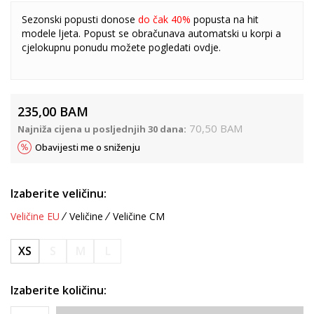
Sezonski popusti donose
do čak 40%
popusta na hit
modele ljeta. Popust se obračunava automatski u korpi a
cjelokupnu ponudu možete pogledati
ovdje
.
235,00
BAM
70,50
BAM
Najniža cijena u posljednjih 30 dana:
Obavijesti me o sniženju
Izaberite veličinu:
Veličine EU
Veličine
Veličine CM
XS
S
M
L
Izaberite količinu: