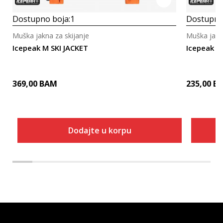
Dostupno boja:
1
Dostupno
Muška jakna za skijanje
Muška jakna
Icepeak M SKI JACKET
Icepeak 
369,00
BAM
235,00
B
Dodajte u korpu