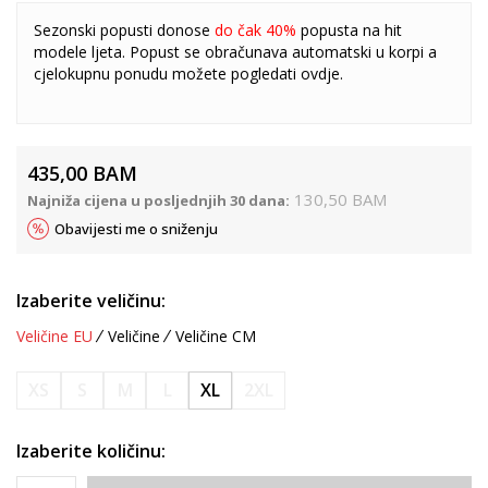
Sezonski popusti donose
do čak 40%
popusta na hit
modele ljeta. Popust se obračunava automatski u korpi a
cjelokupnu ponudu možete pogledati
ovdje
.
435,00
BAM
130,50
BAM
Najniža cijena u posljednjih 30 dana:
Obavijesti me o sniženju
Izaberite veličinu:
Veličine EU
Veličine
Veličine CM
XS
S
M
L
XL
2XL
Izaberite količinu: