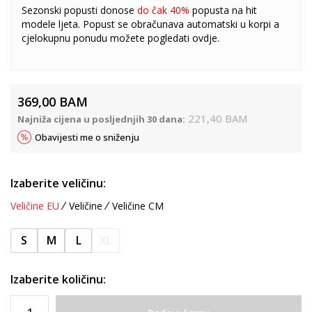
Sezonski popusti donose
do čak 40%
popusta na hit
modele ljeta. Popust se obračunava automatski u korpi a
cjelokupnu ponudu možete pogledati
ovdje
.
369,00
BAM
221,40
BAM
Najniža cijena u posljednjih 30 dana:
Obavijesti me o sniženju
Izaberite veličinu:
Veličine EU
Veličine
Veličine CM
S
M
L
XL
Izaberite količinu: