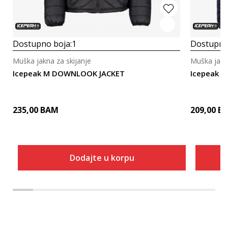
Dostupno boja:
1
Dostupno
Muška jakna za skijanje
Muška jakna
Icepeak M DOWNLOOK JACKET
Icepeak I
235,00
BAM
209,00
B
Dodajte u korpu