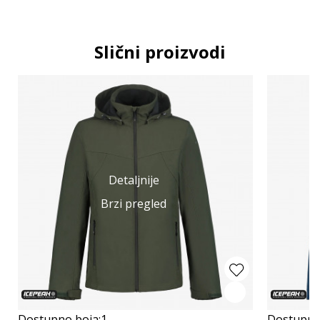
Slični proizvodi
Detaljnije
Brzi pregled
Dostupno boja:
1
Dostupno