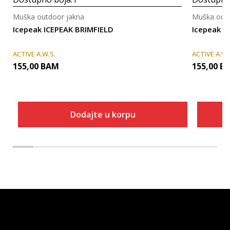
Muška outdoor jakna
Muška outd
Icepeak ICEPEAK BRIMFIELD
Icepeak I
ACTIVE A.W.S.
ACTIVE A.W.
155,00
BAM
155,00
B
Dodajte u korpu