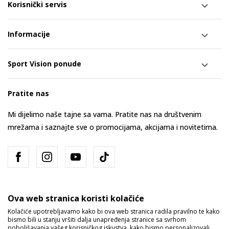
Korisnički servis
Informacije
Sport Vision ponude
Pratite nas
Mi dijelimo naše tajne sa vama. Pratite nas na društvenim
mrežama i saznajte sve o promocijama, akcijama i novitetima.
Ova web stranica koristi kolačiće
Kolačiće upotrebljavamo kako bi ova web stranica radila pravilno te kako
bismo bili u stanju vršiti dalja unapređenja stranice sa svrhom
Bosna i Hercegovina
Promijenite
poboljšavanja vašeg korisničkog iskustva, kako bismo personalizovali