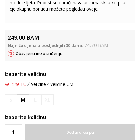
modele ljeta. Popust se obračunava automatski u korpi a
cjelokupnu ponudu možete pogledati
ovdje
.
249,00
BAM
74,70
BAM
Najniža cijena u posljednjih 30 dana:
Obavijesti me o sniženju
Izaberite veličinu:
Veličine EU
Veličine
Veličine CM
S
M
L
XL
Izaberite količinu:
Dodaj u korpu