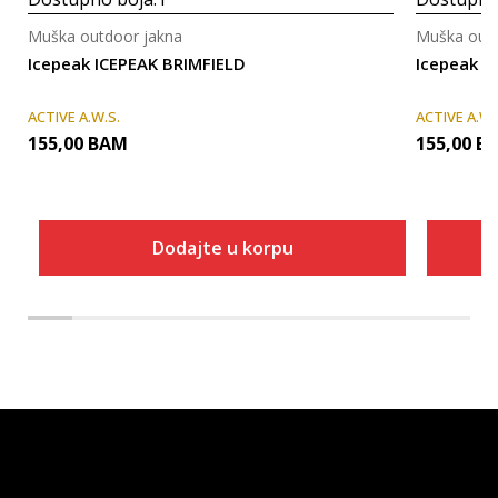
Muška outdoor jakna
Muška outd
Icepeak ICEPEAK BRIMFIELD
Icepeak I
ACTIVE A.W.S.
ACTIVE A.W.
155,00
BAM
155,00
B
Dodajte u korpu