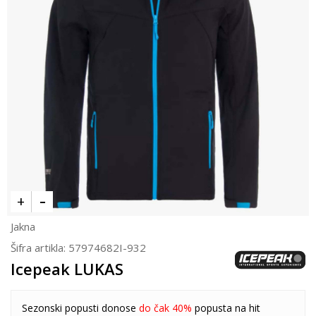
Jakna
Šifra artikla:
57974682I-932
Icepeak LUKAS
Sezonski popusti donose
do čak 40%
popusta na hit