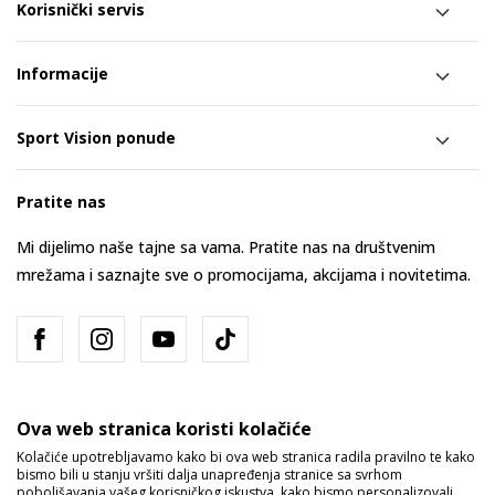
Korisnički servis
Informacije
Sport Vision ponude
Pratite nas
Mi dijelimo naše tajne sa vama. Pratite nas na društvenim
mrežama i saznajte sve o promocijama, akcijama i novitetima.
Ova web stranica koristi kolačiće
Kolačiće upotrebljavamo kako bi ova web stranica radila pravilno te kako
bismo bili u stanju vršiti dalja unapređenja stranice sa svrhom
Bosna i Hercegovina
Promijenite
poboljšavanja vašeg korisničkog iskustva, kako bismo personalizovali