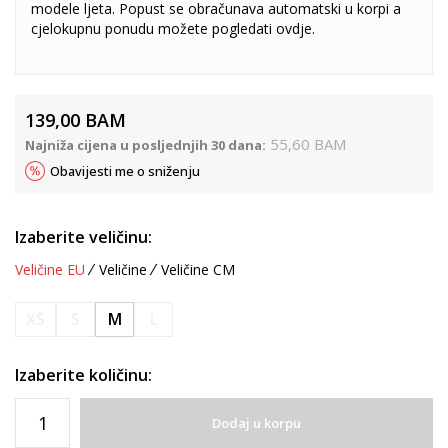
modele ljeta. Popust se obračunava automatski u korpi a
cjelokupnu ponudu možete pogledati
ovdje
.
139,00
BAM
55,60
BAM
Najniža cijena u posljednjih 30 dana:
Obavijesti me o sniženju
Izaberite veličinu:
Veličine EU
Veličine
Veličine CM
XS
S
M
L
Izaberite količinu:
Dodaj u korpu