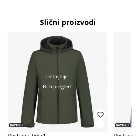
Slični proizvodi
Detaljnije
Brzi pregled
Dostupno boja:
1
Dostupno