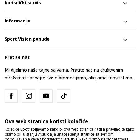
Korisnički servis
Informacije
Sport Vision ponude
Pratite nas
Mi dijelimo naše tajne sa vama. Pratite nas na društvenim
mrežama i saznajte sve o promocijama, akcijama i novitetima.
Ova web stranica koristi kolačiće
Kolačiće upotrebljavamo kako bi ova web stranica radila pravilno te kako
bismo bili u stanju vršiti dalja unapređenja stranice sa svrhom
Bosna i Hercegovina
Promijenite
poboljšavanja vašeg korisničkog iskustva, kako bismo personalizovali