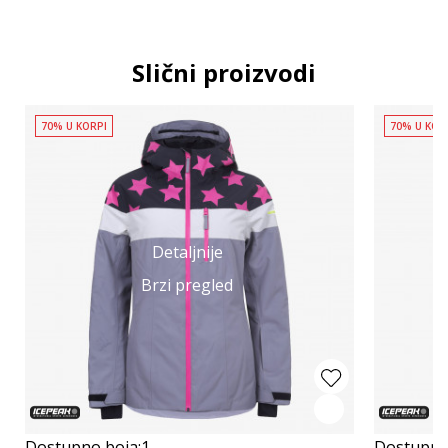
Slični proizvodi
70% U KORPI
70% U KOR
Detaljnije
Brzi pregled
Dostupno boja:
1
Dostupno