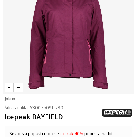
Jakna
Šifra artikla:
53007509I-730
Icepeak BAYFIELD
Sezonski popusti donose
do čak 40%
popusta na hit