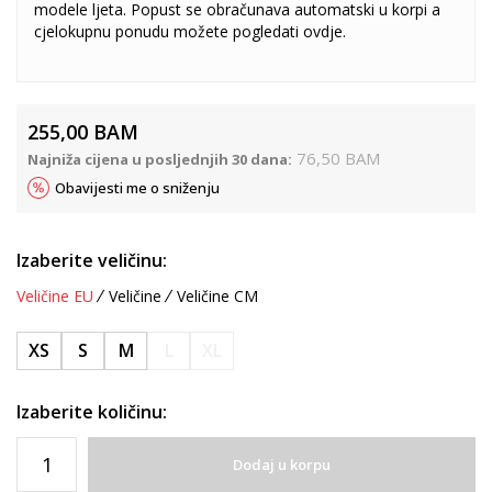
modele ljeta. Popust se obračunava automatski u korpi a
cjelokupnu ponudu možete pogledati
ovdje
.
255,00
BAM
76,50
BAM
Najniža cijena u posljednjih 30 dana:
Obavijesti me o sniženju
Izaberite veličinu:
Veličine EU
Veličine
Veličine CM
XS
S
M
L
XL
Izaberite količinu:
Dodaj u korpu