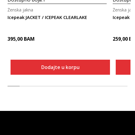
Ženska jakna
Ženska jak
Icepeak JACKET / ICEPEAK CLEARLAKE
Icepeak B
395,00
BAM
259,00
B
Dodajte u korpu