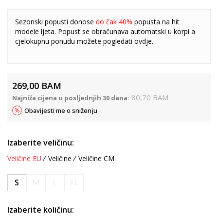
Sezonski popusti donose
do čak 40%
popusta na hit
modele ljeta. Popust se obračunava automatski u korpi a
cjelokupnu ponudu možete pogledati
ovdje
.
269,00
BAM
80,70
BAM
Najniža cijena u posljednjih 30 dana:
Obavijesti me o sniženju
Izaberite veličinu:
Veličine EU
Veličine
Veličine CM
S
M
L
XL
Izaberite količinu: