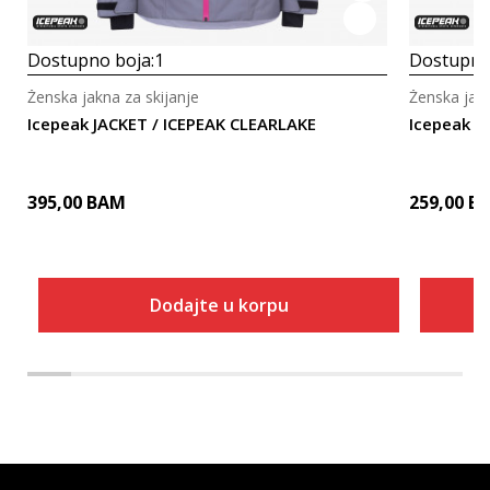
Dostupno boja:
1
Dostupno
Ženska jakna za skijanje
Ženska jakn
Icepeak JACKET / ICEPEAK CLEARLAKE
Icepeak B
395,00
BAM
259,00
B
Dodajte u korpu