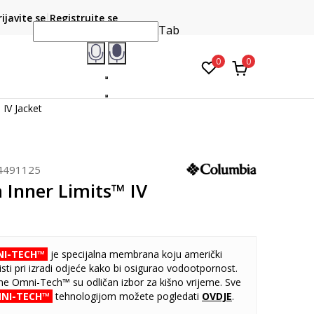
CLICK & COLLECT
atite karticom online i preuzmite u prodavnici po vašem
rijavite se
Registrujte se
do 6 mje
izboru
Tab
0
0
 IV Jacket
4491125
 Inner Limits™ IV
I-TECH™
je specijalna membrana koju američki
sti pri izradi odjeće kako bi osigurao vodootpornost.
one Omni-Tech™ su odličan izbor za kišno vrijeme. Sve
NI-TECH™
tehnologijom možete pogledati
OVDJE
.