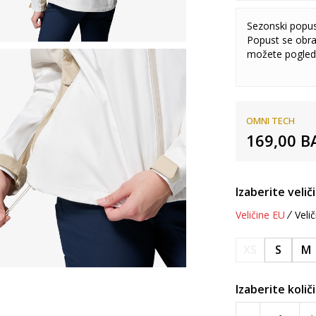
Sezonski popu
Popust se obra
možete pogled
OMNI TECH
169,00
B
Izaberite velič
Veličine EU
Velič
XS
S
M
Izaberite količ