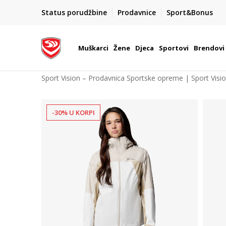
POZOVITE NAS NA : 055/490-400
Status porudžbine
Prodavnice
Sport&Bonus
daj više
Pon-Pet od 9h - 16h
Muškarci
Žene
Djeca
Sportovi
Brendovi
Sport Vision – Prodavnica Sportske opreme | Sport Visi
-30% U KORPI