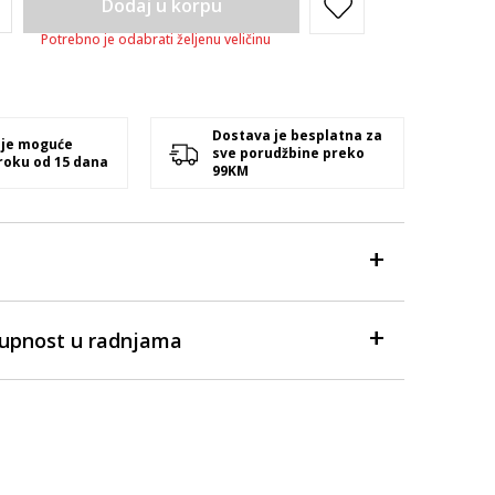
Dodaj u korpu
Potrebno je odabrati željenu veličinu
Dostava je besplatna za
 je moguće
sve porudžbine preko
 roku od 15 dana
99KM
tupnost u radnjama