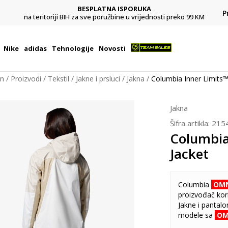
BESPLATNA ISPORUKA
Pl
P
na teritoriji BIH za sve poružbine u vrijednosti preko 99 KM
Nike
adidas
Tehnologije
Novosti
on
Proizvodi
Tekstil
Jakne i prsluci
Jakna
Columbia Inner Limits™
Jakna
Šifra artikla:
215
Columbia
Jacket
Columbia
OMN
proizvođač kori
Jakne i pantal
modele sa
OM