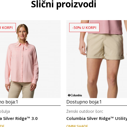
Slični proizvodi
U KORPI
-50% U KORPI
o boja:
1
Dostupno boja:
1
ošulja
Ženski outdoor šorc
 Silver Ridge™ 3.0
Columbia Silver Ridge™ Utilit
ADE
OMNI SHADE