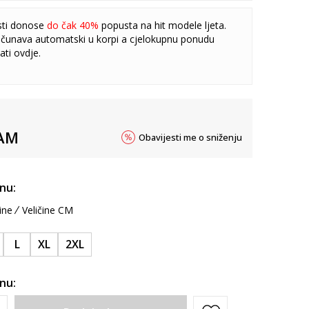
sti donose
do čak 40%
popusta na hit modele ljeta.
čunava automatski u korpi a cjelokupnu ponudu
ati
ovdje
.
AM
Obavijesti me o sniženju
inu:
ine
Veličine CM
L
XL
2XL
inu: