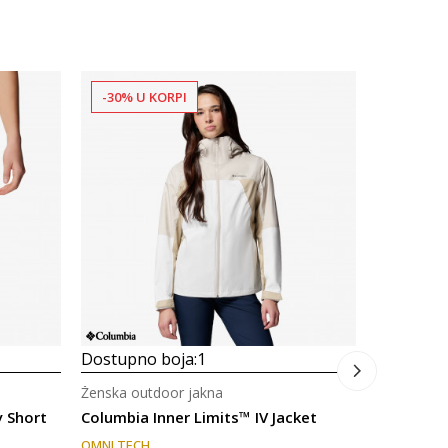
-30% U KORPI
-40% U 
Dostupno
Ženske out
Columbia 
OMNI SHIEL
119,00
Dostupno boja:
1
Ženska outdoor jakna
y Short
Columbia Inner Limits™ IV Jacket
OMNI TECH