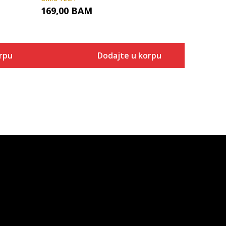
169,00
BAM
rpu
Dodajte u korpu