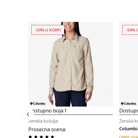
-50% U KORPI
-50% 
Dostupno boja:
1
Dostupn
Ženska košulja
Ženska k
Columbia
Prosecna ocena
:
OMNI SH