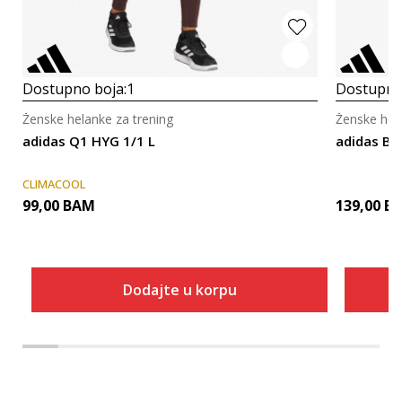
Dostupno boja:
1
Dostupno
Ženske helanke za trening
Ženske hela
adidas Q1 HYG 1/1 L
adidas BEL
CLIMACOOL
99,00
BAM
139,00
B
Dodajte u korpu