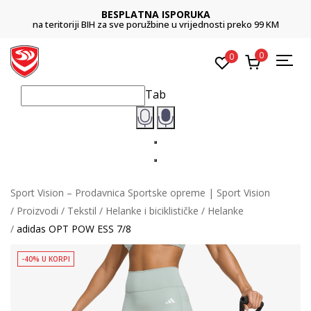
BESPLATNA ISPORUKA
na teritoriji BIH za sve poružbine u vrijednosti preko 99 KM
0
0
Tab
Sport Vision – Prodavnica Sportske opreme | Sport Vision
Proizvodi
Tekstil
Helanke i biciklističke
Helanke
adidas OPT POW ESS 7/8
-40% U KORPI