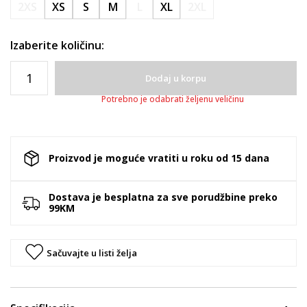
2XS
XS
S
M
L
XL
2XL
Izaberite količinu:
Dodaj u korpu
Potrebno je odabrati željenu veličinu
Proizvod je moguće vratiti u roku od 15 dana
Dostava je besplatna za sve porudžbine preko
99KM
Sačuvajte u listi želja