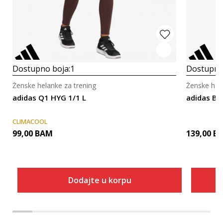
Dostupno boja:
1
Dostupno
Ženske helanke za trening
Ženske hela
adidas Q1 HYG 1/1 L
adidas BEL
CLIMACOOL
99,00
BAM
139,00
B
Dodajte u korpu