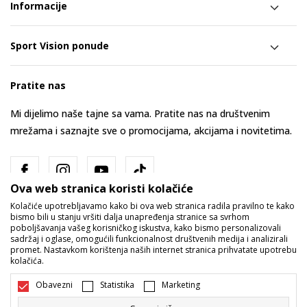
Informacije
Sport Vision ponude
Pratite nas
Mi dijelimo naše tajne sa vama. Pratite nas na društvenim
mrežama i saznajte sve o promocijama, akcijama i novitetima.
Ova web stranica koristi kolačiće
Kolačiće upotrebljavamo kako bi ova web stranica radila pravilno te kako
bismo bili u stanju vršiti dalja unapređenja stranice sa svrhom
poboljšavanja vašeg korisničkog iskustva, kako bismo personalizovali
sadržaj i oglase, omogućili funkcionalnost društvenih medija i analizirali
promet. Nastavkom korištenja naših internet stranica prihvatate upotrebu
Bosna i Hercegovina
Promijenite
kolačića.
Obavezni
Statistika
Marketing