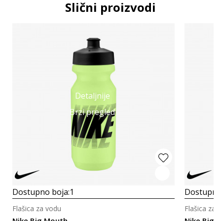
Slični proizvodi
Detaljnije
Brzi pregled
Dostupno boja:
1
Dostupno
Flašica za vodu
Flašica za 
Nike Big Mouth
Nike Big 