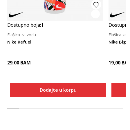
Dostupno boja:
1
Dostupno
Flašica za vodu
Flašica za 
Nike Refuel
Nike Big 
29,00
BAM
19,00
BA
Dodajte u korpu