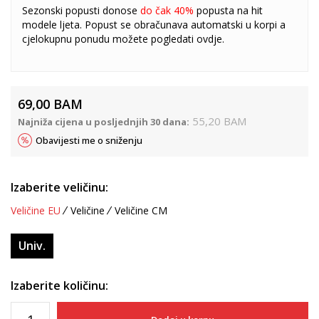
Sezonski popusti donose
do čak 40%
popusta na hit
modele ljeta. Popust se obračunava automatski u korpi a
cjelokupnu ponudu možete pogledati
ovdje
.
69,00
BAM
55,20
BAM
Najniža cijena u posljednjih 30 dana:
Obavijesti me o sniženju
Izaberite veličinu:
Veličine EU
Veličine
Veličine CM
Univ.
Izaberite količinu: