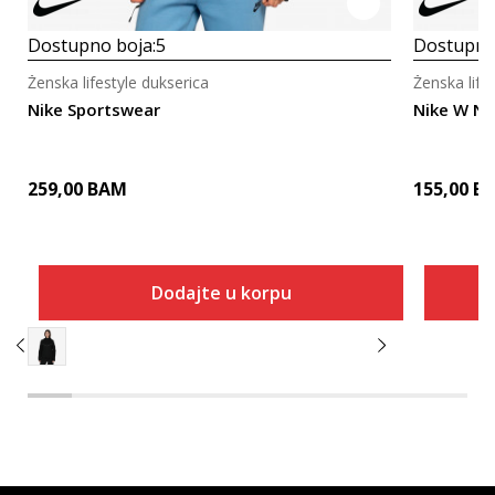
Dostupno boja:
5
Dostupno
Ženska lifestyle dukserica
Ženska life
Nike Sportswear
Nike W N
259,00
BAM
155,00
B
Dodajte u korpu