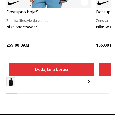
Dostupno boja:
5
Dostupno
Ženska lifestyle dukserica
Ženska life
Nike Sportswear
Nike W N
259,00
BAM
155,00
B
Dodajte u korpu