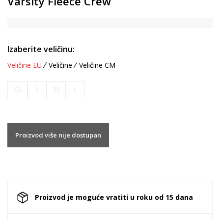
Varsity Fleece Crew
Izaberite veličinu:
Veličine EU
Veličine
Veličine CM
XS
S
M
L
Proizvod više nije dostupan
Proizvod je moguće vratiti u roku od 15 dana