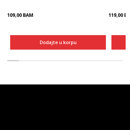
109,00
BAM
119,00
B
Dodajte u korpu