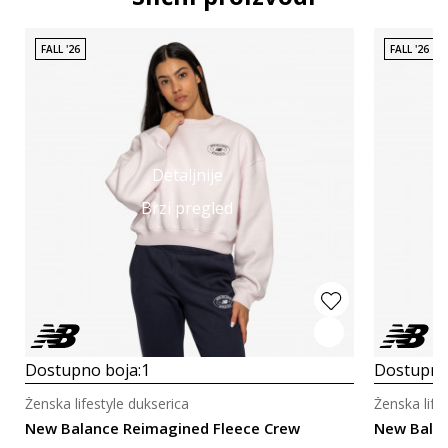
FALL '26
FALL '26
Detaljnije
Brzi pregled
Dostupno boja:
1
Dostupno
Ženska lifestyle dukserica
Ženska life
New Balance Reimagined Fleece Crew
New Balan