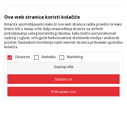
Sport Vision ponude
Ova web stranica koristi kolačiće
Kolačiće upotrebljavamo kako bi ova web stranica radila pravilno te kako
bismo bili u stanju vršiti dalja unapređenja stranice sa svrhom
Pratite nas
poboljšavanja vašeg korisničkog iskustva, kako bismo personalizovali
sadržaj i oglase, omogućili funkcionalnost društvenih medija i analizirali
Mi dijelimo naše tajne sa vama. Pratite nas na društvenim
promet. Nastavkom korištenja naših internet stranica prihvatate upotrebu
kolačića.
mrežama i saznajte sve o promocijama, akcijama i novitetima.
Obavezni
Statistika
Marketing
Saznaj više
Slažem se
Prihvatam sve
Bosna i Hercegovina
Promijenite
Obavezni
Obavezni kolačići čine stranicu upotrebljivom
omogućavajući osnovne funkcije kao što su
navigacija stranicom i pristup zaštićenim
Statistika
područjima. Sport Vision koristi kolačiće koji su
nužni za ispravno funkcionisanje naše web stranice
Marketing
kako bismo omogućili pojedine tehničke funkcije i