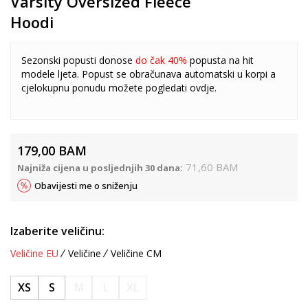
Varsity Oversized Fleece
Hoodi
Sezonski popusti donose
do čak 40%
popusta na hit
modele ljeta. Popust se obračunava automatski u korpi a
cjelokupnu ponudu možete pogledati
ovdje
.
179,00
BAM
71,60
BAM
Najniža cijena u posljednjih 30 dana:
Obavijesti me o sniženju
Izaberite veličinu:
Veličine EU
Veličine
Veličine CM
XS
S
M
L
XL