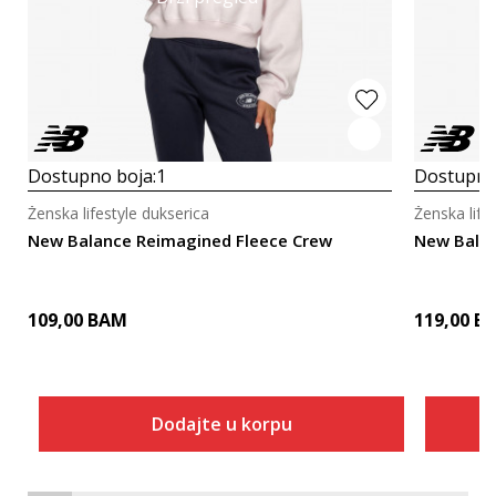
Dostupno boja:
1
Dostupno
Ženska lifestyle dukserica
Ženska life
New Balance Reimagined Fleece Crew
New Balan
109,00
BAM
119,00
B
Dodajte u korpu