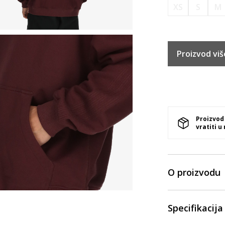
XS
S
M
Proizvod viš
Proizvod
vratiti u
O proizvodu
Specifikacija