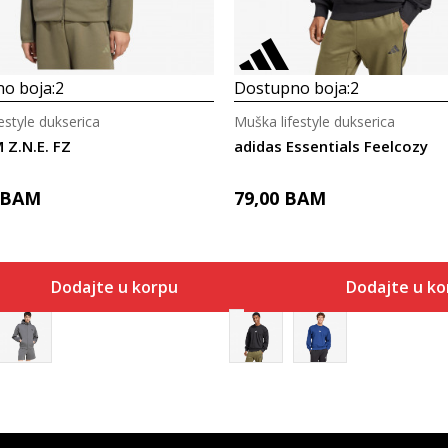
o boja:
2
Dostupno boja:
2
estyle dukserica
Muška lifestyle dukserica
 Z.N.E. FZ
adidas Essentials Feelcozy
BAM
79,00
BAM
Dodajte u korpu
Dodajte u ko