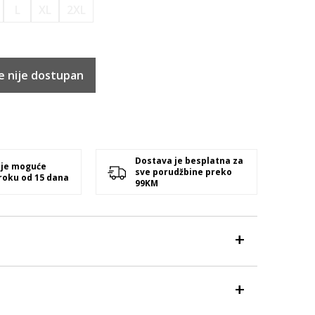
L
XL
2XL
e nije dostupan
Dostava je besplatna za
 je moguće
sve porudžbine preko
 roku od 15 dana
99KM