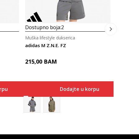
Dostupno boja:
2
Muška lifestyle dukserica
adidas M Z.N.E. FZ
215,00
BAM
rpu
Dodajte u korpu