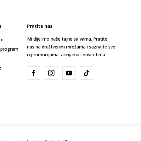
e
Pratite nas
Mi dijelimo naše tajne sa vama. Pratite
am
nas na društvenim mrežama i saznajte sve
 program
o promocijama, akcijama i novitetima.
e
Bosna i Hercegovina
Promijenite