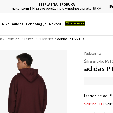
BESPLATNA ISPORUKA
Pl
P
na teritoriji BIH za sve poružbine u vrijednosti preko 99 KM
Nike
adidas
Tehnologije
Novosti
on
Proizvodi
Tekstil
Dukserica
adidas P ESS HD
Dukserica
Šifra artikla:
JW1
adidas P
Izaberite velič
Veličine EU
Velič