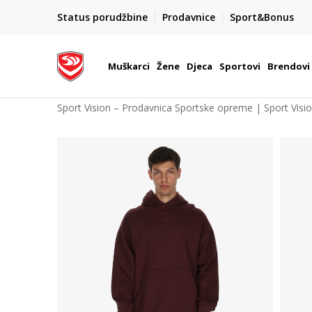
POZOVITE NAS NA : 055/490-400
Status porudžbine
Prodavnice
Sport&Bonus
daj više
Pon-Pet od 9h - 16h
Muškarci
Žene
Djeca
Sportovi
Brendovi
Sport Vision – Prodavnica Sportske opreme | Sport Visi