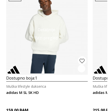
Detaljnije
Brzi pregled
Dostupno boja:
1
Dostupno
Muška lifestyle dukserica
Muška lifes
adidas M SL SK HD
adidas M Z
159,00
BAM
215,00
B