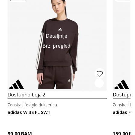
Detaljnije
Brzi pregled
Dostupno boja:
2
Dostupno
Ženska lifestyle dukserica
Ženska life
adidas W 3S FL SWT
adidas FA
99,00
BAM
159,00
B