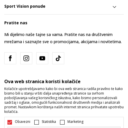
Sport Vision ponude
Pratite nas
Mi dijelimo naše tajne sa vama. Pratite nas na društvenim
mrežama i saznajte sve o promocijama, akcijama i novitetima.
Ova web stranica koristi kolačiće
Kolačiće upotrebljavamo kako bi ova web stranica radila pravilno te kako
bismo bili u stanju vršiti dalja unapređenja stranice sa svrhom
Bosna i Hercegovina
Promijenite
poboljšavanja vašeg korisničkog iskustva, kako bismo personalizovali
sadržaj i oglase, omogućili funkcionalnost društvenih medija i analizirali
promet. Nastavkom korištenja naših internet stranica prihvatate upotrebu
kolačića.
Obavezni
Statistika
Marketing