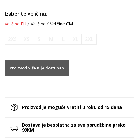
Izaberite veličinu:
Veličine EU
Veličine
Veličine CM
2XS
XS
S
M
L
XL
2XL
Proizvod više nije dostupan
Proizvod je moguće vratiti u roku od 15 dana
Dostava je besplatna za sve porudžbine preko
99KM