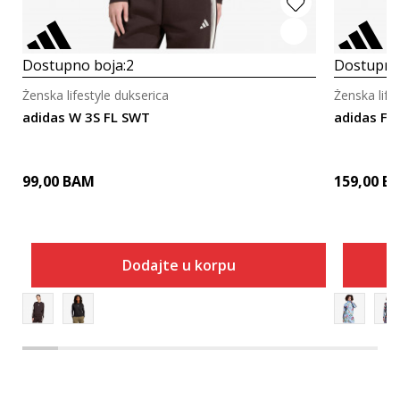
Dostupno boja:
2
Dostupno
Ženska lifestyle dukserica
Ženska life
adidas W 3S FL SWT
adidas FA
99,00
BAM
159,00
B
Dodajte u korpu