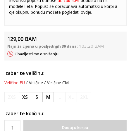
Sezonski popusti donose
do čak 40%
popusta na hit
modele ljeta. Popust se obračunava automatski u korpi a
cjelokupnu ponudu možete pogledati
ovdje
.
129,00
BAM
103,20
BAM
Najniža cijena u posljednjih 30 dana:
Obavijesti me o sniženju
Izaberite veličinu:
Veličine EU
Veličine
Veličine CM
2XS
XS
S
M
L
XL
2XL
Izaberite količinu:
Dodaj u korpu