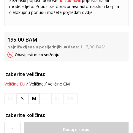
Sezonski popusti donose
do čak 40%
popusta na hit
modele ljeta. Popust se obračunava automatski u korpi a
cjelokupnu ponudu možete pogledati
ovdje
.
195,00
BAM
117,00
BAM
Najniža cijena u posljednjih 30 dana:
Obavijesti me o sniženju
Izaberite veličinu:
Veličine EU
Veličine
Veličine CM
XS
S
M
L
XL
2XL
Izaberite količinu:
Dodaj u korpu