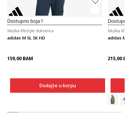
Dostupno boja:
1
Dostupno
Muška lifestyle dukserica
Muška lifes
adidas M SL SK HD
adidas M Z
159,00
BAM
215,00
B
Dodajte u korpu