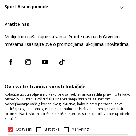
Sport Vision ponude
Pratite nas
Mi dijelimo naše tajne sa vama. Pratite nas na društvenim
mrežama i saznajte sve o promocijama, akcijama i novitetima.
Ova web stranica koristi kolačiće
Kolačiće upotrebljavamo kako bi ova web stranica radila pravilno te kako
bismo bili u stanju vršiti dalja unapređenja stranice sa svrhom
Bosna i Hercegovina
Promijenite
poboljšavanja vašeg korisničkog iskustva, kako bismo personalizovali
sadržaj i oglase, omogućili funkcionalnost društvenih medija i analizirali
promet. Nastavkom korištenja naših internet stranica prihvatate upotrebu
kolačića.
Obavezni
Statistika
Marketing