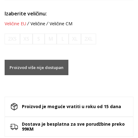
Izaberite veličinu:
Veličine EU
Veličine
Veličine CM
2XS
XS
S
M
L
XL
2XL
Proizvod više nije dostupan
Proizvod je moguće vratiti u roku od 15 dana
Dostava je besplatna za sve porudžbine preko
99KM