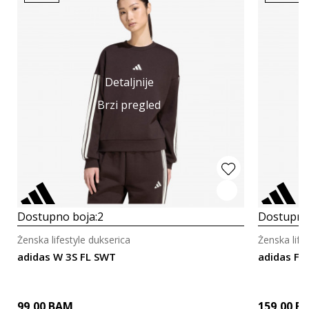
Detaljnije
Brzi pregled
Dostupno boja:
2
Dostupno
Ženska lifestyle dukserica
Ženska life
adidas W 3S FL SWT
adidas FA
99,00
BAM
159,00
B