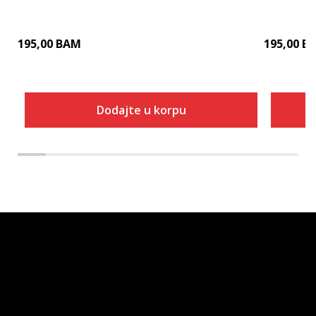
195,00
BAM
195,00
B
Dodajte u korpu