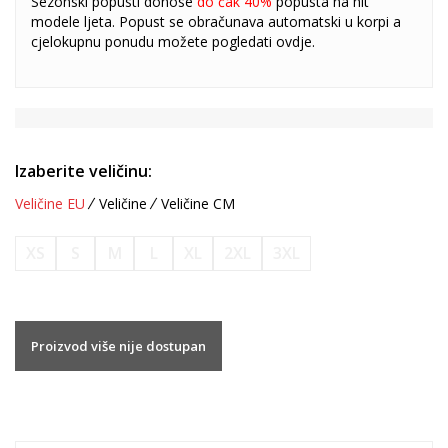
Sezonski popusti donose
do čak 40%
popusta na hit
modele ljeta. Popust se obračunava automatski u korpi a
cjelokupnu ponudu možete pogledati
ovdje
.
Izaberite veličinu:
Veličine EU
Veličine
Veličine CM
XS
S
M
L
XL
2XL
3XL
Proizvod više nije dostupan