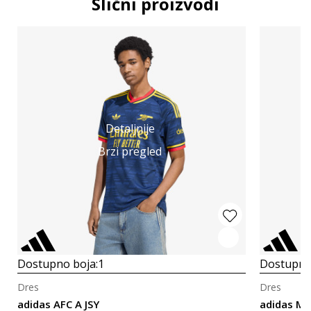
Slični proizvodi
Detaljnije
Brzi pregled
Dostupno boja:
1
Dostupno
Dres
Dres
adidas AFC A JSY
adidas MU