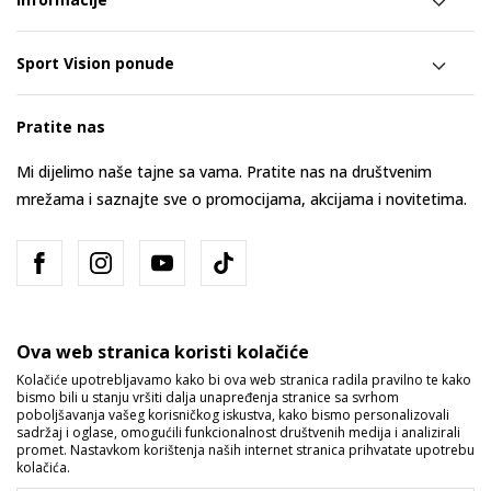
Sport Vision ponude
Pratite nas
Mi dijelimo naše tajne sa vama. Pratite nas na društvenim
mrežama i saznajte sve o promocijama, akcijama i novitetima.
Ova web stranica koristi kolačiće
Kolačiće upotrebljavamo kako bi ova web stranica radila pravilno te kako
bismo bili u stanju vršiti dalja unapređenja stranice sa svrhom
Bosna i Hercegovina
Promijenite
poboljšavanja vašeg korisničkog iskustva, kako bismo personalizovali
sadržaj i oglase, omogućili funkcionalnost društvenih medija i analizirali
promet. Nastavkom korištenja naših internet stranica prihvatate upotrebu
kolačića.