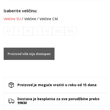
Izaberite veličinu:
Veličine EU
Veličine
Veličine CM
XS
S
M
L
XL
2XL
3XL
Proizvod više nije dostupan
Proizvod je moguće vratiti u roku od 15 dana
Dostava je besplatna za sve porudžbine preko
99KM