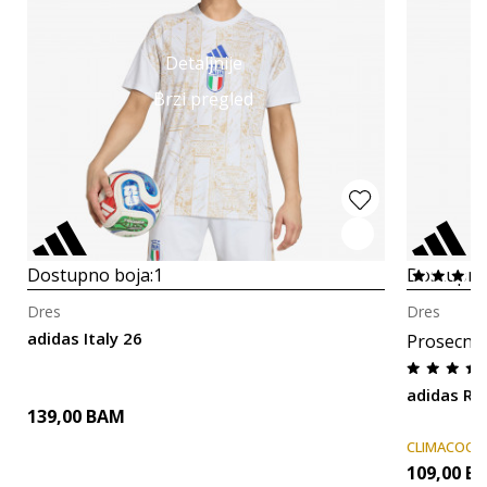
Detaljnije
Brzi pregled
Dostupno boja:
1
Dostupno
Dres
Dres
adidas Italy 26
Prosecna
adidas RE
139,00
BAM
CLIMACOOL
109,00
B