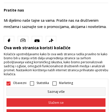
Pratite nas
Mi dijelimo naše tajne sa vama. Pratite nas na društvenim
mrežama i saznajte sve o promocijama, akcijama i novitetima.
Ova web stranica koristi kolačiće
Kolačiće upotrebljavamo kako bi ova web stranica radila pravilno te kako
bismo bili u stanju vršiti dalja unapređenja stranice sa svrhom
poboljšavanja vašeg korisničkog iskustva, kako bismo personalizovali
sadržaj i oglase, omogućili funkcionalnost društvenih medija i analizirali
promet. Nastavkom korištenja naših internet stranica prihvatate upotrebu
Bosna i Hercegovina
Promijenite
kolačića.
Obavezni
Statistika
Marketing
Saznaj više
Slažem se
Nastojimo da budemo što precizniji u opisu proizvoda, prikazu slika i