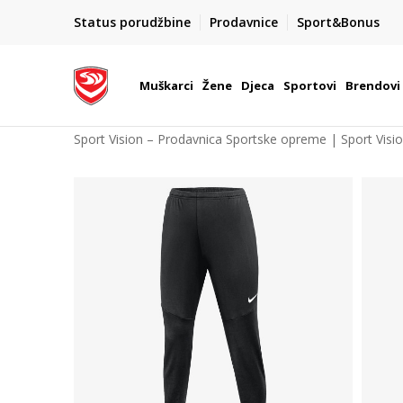
POZOVITE NAS NA : 055/490-400
Status porudžbine
Prodavnice
Sport&Bonus
daj više
Pon-Pet od 9h - 16h
Muškarci
Žene
Djeca
Sportovi
Brendovi
Sport Vision – Prodavnica Sportske opreme | Sport Visi