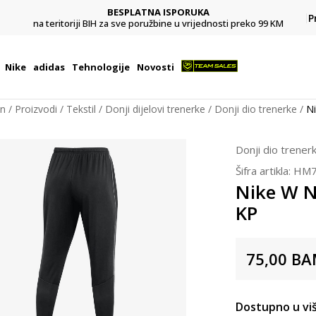
BESPLATNA ISPORUKA
Pl
P
na teritoriji BIH za sve poružbine u vrijednosti preko 99 KM
Nike
adidas
Tehnologije
Novosti
on
Proizvodi
Tekstil
Donji dijelovi trenerke
Donji dio trenerke
N
Donji dio trener
Šifra artikla:
HM7
Nike W 
KP
75,00
BA
Dostupno u viš