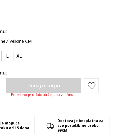
inu:
ine
Veličine CM
L
XL
inu:
Dodaj u korpu
Potrebno je odabrati željenu veličinu
Dostava je besplatna za
 je moguće
sve porudžbine preko
 roku od 15 dana
99KM