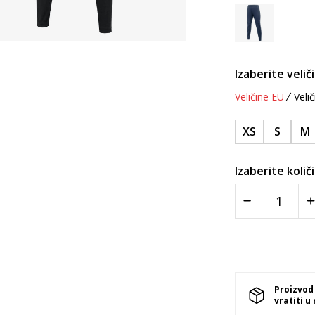
Izaberite velič
Veličine EU
Velič
XS
S
M
Izaberite količ
Proizvod
vratiti u