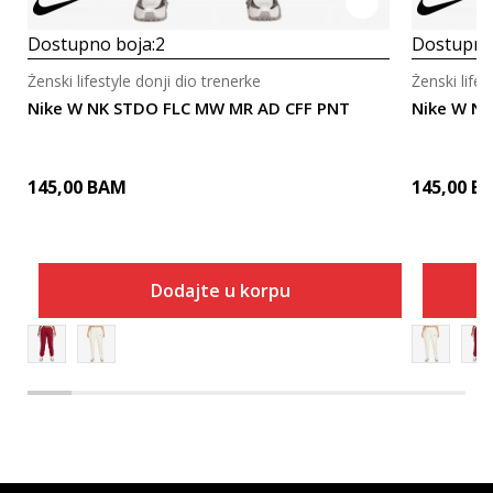
Dostupno boja:
2
Dostupno
Ženski lifestyle donji dio trenerke
Ženski lifes
Nike W NK STDO FLC MW MR AD CFF PNT
Nike W N
145,00
BAM
145,00
B
Dodajte u korpu