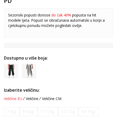
PD
Sezonski popusti donose
do čak 40%
popusta na hit
modele ljeta. Popust se obračunava automatski u korpi a
cjelokupnu ponudu možete pogledati
ovdje
.
Dostupno u više boja:
Izaberite veličinu:
Veličine EU
Veličine
Veličine CM
7-8g.
9-10g.
11-12g.
12-13g.
14-15g.