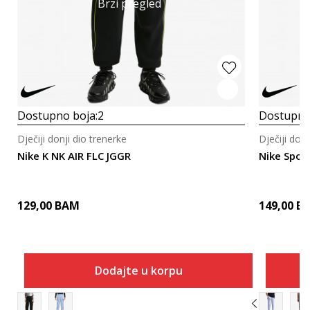
Brzi pregled
Dostupno boja:
2
Dostupno
Dječiji donji dio trenerke
Dječiji donj
Nike K NK AIR FLC JGGR
Nike Spor
129,00
BAM
149,00
B
Dodajte u korpu