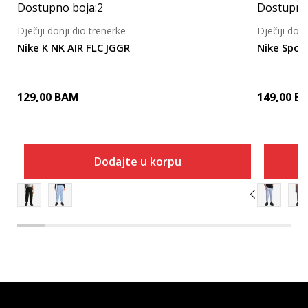
Dostupno boja:
2
Dostupno
Dječiji donji dio trenerke
Dječiji donj
Nike K NK AIR FLC JGGR
Nike Spor
129,00
BAM
149,00
B
Dodajte u korpu