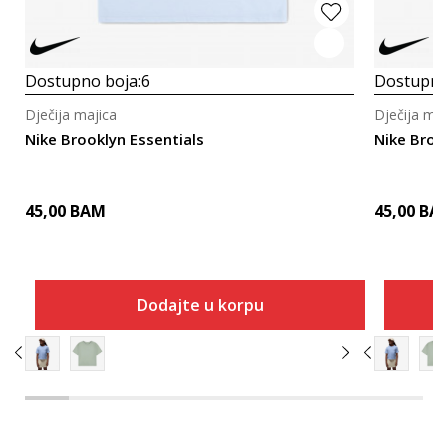
Dostupno boja:
6
Dostupno
Dječija majica
Dječija maj
Nike Brooklyn Essentials
Nike Broo
45,00
BAM
45,00
BA
Dodajte u korpu