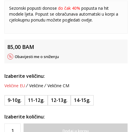
Sezonski popusti donose
do čak 40%
popusta na hit
modele ljeta. Popust se obračunava automatski u korpi a
cjelokupnu ponudu možete pogledati
ovdje
.
85,00
BAM
Obavijesti me o sniženju
Izaberite veličinu:
Veličine EU
Veličine
Veličine CM
9-10g.
11-12g.
12-13g.
14-15g.
Izaberite količinu:
Dodaj u korpu