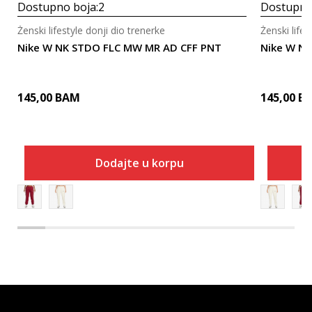
Dostupno boja:
2
Dostupno
Ženski lifestyle donji dio trenerke
Ženski lifes
Nike W NK STDO FLC MW MR AD CFF PNT
Nike W N
145,00
BAM
145,00
B
Dodajte u korpu