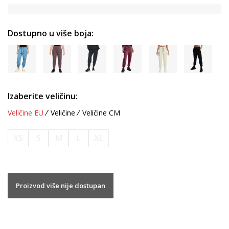
Dostupno u više boja:
Izaberite veličinu:
Veličine EU
Veličine
Veličine CM
XS
S
M
L
XL
Proizvod više nije dostupan