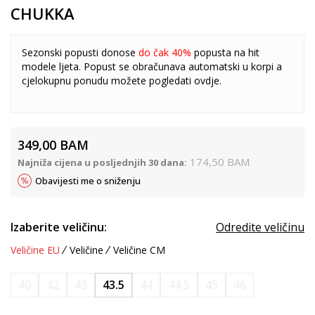
CHUKKA
Sezonski popusti donose
do čak 40%
popusta na hit
modele ljeta. Popust se obračunava automatski u korpi a
cjelokupnu ponudu možete pogledati
ovdje
.
349,00
BAM
174,50
BAM
Najniža cijena u posljednjih 30 dana:
Obavijesti me o sniženju
Izaberite veličinu:
Odredite veličinu
Veličine EU
Veličine
Veličine CM
40
42
43
43.5
44
44.5
45
46