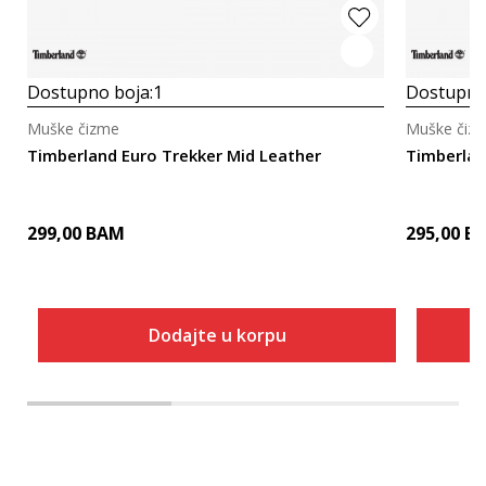
Dostupno boja:
1
Dostupno
Muške čizme
Muške čiz
Timberland Euro Trekker Mid Leather
Timberlan
299,00
BAM
295,00
B
Dodajte u korpu