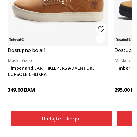
Brzi pregled
Dostupno boja:
1
Dostupno
Muške čizme
Muške čiz
Timberland EARTHKEEPERS ADVENTURE
Timberlan
CUPSOLE CHUKKA
349,00
BAM
295,00
B
Dodajte u korpu