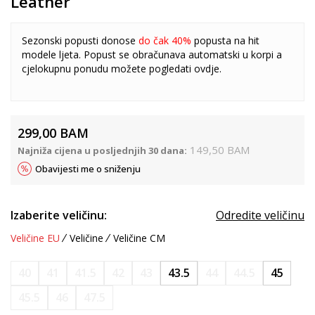
Leather
Sezonski popusti donose
do čak 40%
popusta na hit
modele ljeta. Popust se obračunava automatski u korpi a
cjelokupnu ponudu možete pogledati
ovdje
.
299,00
BAM
149,50
BAM
Najniža cijena u posljednjih 30 dana:
Obavijesti me o sniženju
Izaberite veličinu:
Odredite veličinu
Veličine EU
Veličine
Veličine CM
40
41
41.5
42
43
43.5
44
44.5
45
45.5
46
47.5