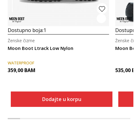
Dostupno boja:
1
Dostupno
Ženske čizme
Ženske čiz
Moon Boot Ltrack Low Nylon
Moon Boo
WATERPROOF
359,00
BAM
535,00
B
Dodajte u korpu