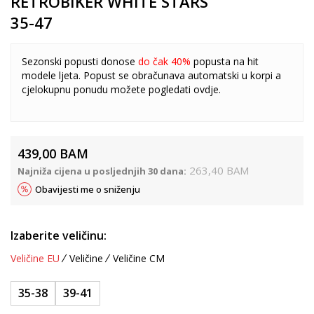
RETROBIKER WHITE STARS
35-47
Sezonski popusti donose
do čak 40%
popusta na hit
modele ljeta. Popust se obračunava automatski u korpi a
cjelokupnu ponudu možete pogledati
ovdje
.
439,00
BAM
263,40
BAM
Najniža cijena u posljednjih 30 dana:
Obavijesti me o sniženju
Izaberite veličinu:
Veličine EU
Veličine
Veličine CM
35-38
39-41