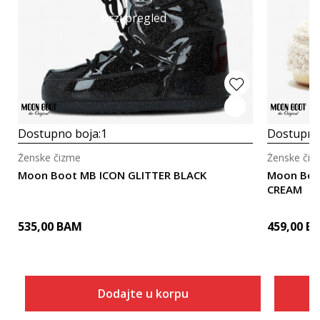
Brzi pregled
Dostupno boja:
1
Dostupno
Ženske čizme
Ženske čiz
Moon Boot MB ICON GLITTER BLACK
Moon Boo
CREAM
535,00
BAM
459,00
B
Dodajte u korpu