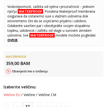
Vodootpornost, zaštita od vjetra i prozračnost - jednom
riječju
WATERPROOF
. Posebna Waterproof membrana
osigurava da ostanemo suvi u vlažnim uslovima dok
istovremeno čini da se osjećamo prijatno i udobno.
Odaberite savršen par i obezbjedite svojim stopalima
toplinu, udobnost i zaštitu od vlage u surovim zimskim
uslovima. Sve
WATERPROOF
modele možete pogledati
OVDJE
.
WATERPROOF
359,00
BAM
Obavijesti me o sniženju
Izaberite veličinu:
Veličine EU
Veličine
Veličine CM
35
36
37
38
39
40
41