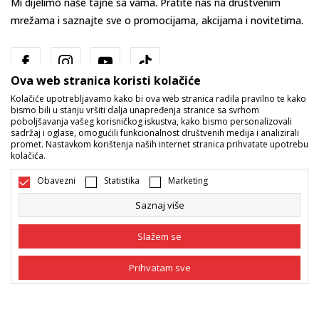
Mi dijelimo naše tajne sa vama. Pratite nas na društvenim
mrežama i saznajte sve o promocijama, akcijama i novitetima.
Ova web stranica koristi kolačiće
Kolačiće upotrebljavamo kako bi ova web stranica radila pravilno te kako
bismo bili u stanju vršiti dalja unapređenja stranice sa svrhom
poboljšavanja vašeg korisničkog iskustva, kako bismo personalizovali
sadržaj i oglase, omogućili funkcionalnost društvenih medija i analizirali
promet. Nastavkom korištenja naših internet stranica prihvatate upotrebu
Bosna i Hercegovina
Promijenite
kolačića.
Obavezni
Statistika
Marketing
Saznaj više
Slažem se
Nastojimo da budemo što precizniji u opisu proizvoda, prikazu slika i
Prihvatam sve
samih cijena, ali ne možemo garantovati da su sve informacije kompletne
i bez grešaka. Svi artikli prikazani na sajtu su dio naše ponude i ne
podrazumijeva da su dostupni u svakom trenutku. Raspoloživost robe
Obavezni
Obavezni kolačići čine stranicu upotrebljivom
možete provjeriti pozivom na broj 055/490-400.
omogućavajući osnovne funkcije kao što su