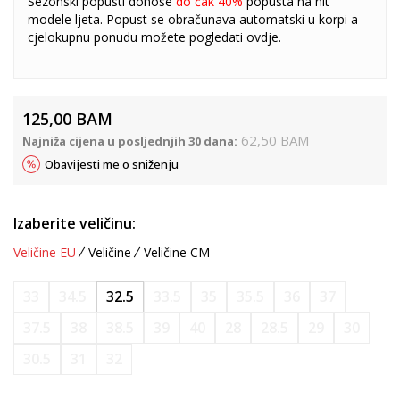
Sezonski popusti donose
do čak 40%
popusta na hit
modele ljeta. Popust se obračunava automatski u korpi a
cjelokupnu ponudu možete pogledati
ovdje
.
125,00
BAM
62,50
BAM
Najniža cijena u posljednjih 30 dana:
Obavijesti me o sniženju
Izaberite veličinu:
Veličine EU
Veličine
Veličine CM
33
34.5
32.5
33.5
35
35.5
36
37
37.5
38
38.5
39
40
28
28.5
29
30
30.5
31
32