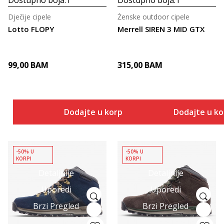
Dječije cipele
Ženske outdoor cipele
Lotto FLOPY
Merrell SIREN 3 MID GTX
99,00
BAM
315,00
BAM
Dodajte u korpu
Dodajte u k
-50% U
-50% U
KORPI
KORPI
Detaljnije
Detaljnije
Uporedi
Uporedi
Brzi Pregled
Brzi Pregled