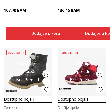
107,70
BAM
136,15
BAM
Dodajte u korpu
Dodajte u k
65% U KORPI
70% U KORPI
Detaljnije
Detaljnije
Uporedi
Uporedi
Brzi Pregled
Brzi Pregled
Dostupno boja:
1
Dostupno boja:
1
Ženske cipele
Dječije cipele