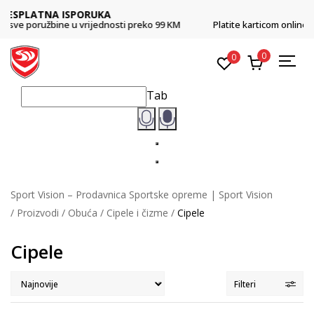
CLICK & COLLECT
Platite karticom online i preuzmite u prodavnici po vašem izboru
0
0
Tab
Sport Vision – Prodavnica Sportske opreme | Sport Vision
Proizvodi
Obuća
Cipele i čizme
Cipele
Cipele
Filteri