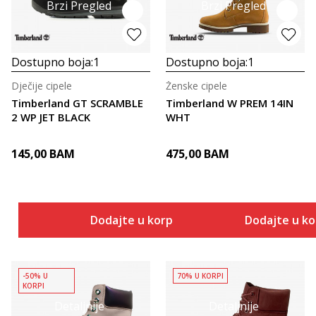
Brzi Pregled
Brzi Pregled
Dostupno boja:
1
Dostupno boja:
1
Dječije cipele
Ženske cipele
Timberland GT SCRAMBLE
Timberland W PREM 14IN
2 WP JET BLACK
WHT
145,00
BAM
475,00
BAM
Dodajte u korpu
Dodajte u k
-50% U
70% U KORPI
KORPI
Detaljnije
Detaljnije