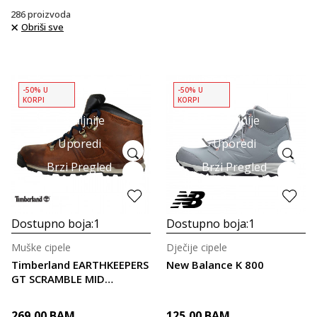
286
proizvoda
Obriši sve
-50% U
-50% U
KORPI
KORPI
Detaljnije
Detaljnije
Uporedi
Uporedi
Brzi Pregled
Brzi Pregled
Dostupno boja:
1
Dostupno boja:
1
Muške cipele
Dječije cipele
Timberland EARTHKEEPERS
New Balance K 800
GT SCRAMBLE MID
LEATHER WAT
269,00
BAM
125,00
BAM