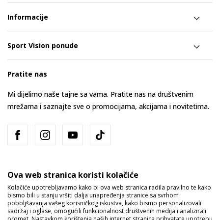
Informacije
Sport Vision ponude
Pratite nas
Mi dijelimo naše tajne sa vama. Pratite nas na društvenim
mrežama i saznajte sve o promocijama, akcijama i novitetima.
Ova web stranica koristi kolačiće
Kolačiće upotrebljavamo kako bi ova web stranica radila pravilno te kako
bismo bili u stanju vršiti dalja unapređenja stranice sa svrhom
Bosna i Hercegovina
Promijenite
poboljšavanja vašeg korisničkog iskustva, kako bismo personalizovali
sadržaj i oglase, omogućili funkcionalnost društvenih medija i analizirali
promet. Nastavkom korištenja naših internet stranica prihvatate upotrebu