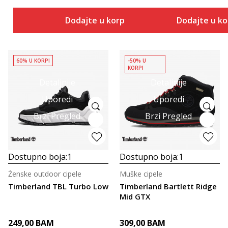
Dodajte u korpu
Dodajte u k
60% U KORPI
-50% U
KORPI
Detaljnije
Detaljnije
Uporedi
Uporedi
Brzi Pregled
Brzi Pregled
Dostupno boja:
1
Dostupno boja:
1
Ženske outdoor cipele
Muške cipele
Timberland TBL Turbo Low
Timberland Bartlett Ridge
Mid GTX
249,00
BAM
309,00
BAM