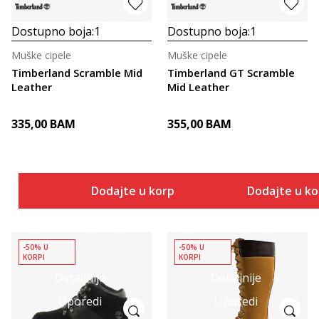
Dostupno boja:
1
Dostupno boja:
1
Muške cipele
Muške cipele
Timberland Scramble Mid
Timberland GT Scramble
Leather
Mid Leather
335,00
BAM
355,00
BAM
Dodajte u korpu
Dodajte u k
-50% U
-50% U
KORPI
KORPI
Detaljnije
Detaljnije
Uporedi
Uporedi