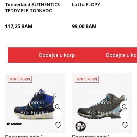
Timberland AUTHENTICS
Lotto FLOPY
TEDDY FLE TORNADO
117,25
BAM
99,00
BAM
Dodajte u korpu
Dodajte u k
60% U KORPI
60% U KORPI
Detaljnije
Detaljnije
Uporedi
Uporedi
Brzi Pregled
Brzi Pregled
Dostupno boja:
1
Dostupno boja:
1