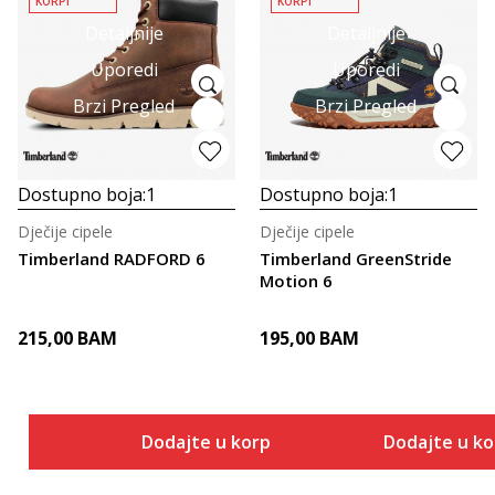
KORPI
KORPI
Detaljnije
Detaljnije
Uporedi
Uporedi
Brzi Pregled
Brzi Pregled
Dostupno boja:
1
Dostupno boja:
1
Dječije cipele
Dječije cipele
Timberland RADFORD 6
Timberland GreenStride
Motion 6
215,00
BAM
195,00
BAM
Dodajte u korpu
Dodajte u k