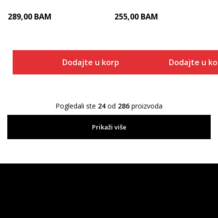
289,00
BAM
255,00
BAM
Dodajte u korpu
Dodajte u k
Pogledali ste
24
od
286
proizvoda
Prikaži više