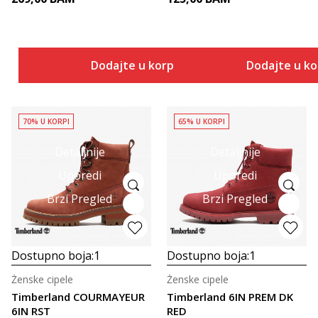
Dodajte u korpu
Dodajte u k
70% U KORPI
65% U KORPI
Detaljnije
Detaljnije
Uporedi
Uporedi
Brzi Pregled
Brzi Pregled
Dostupno boja:
1
Dostupno boja:
1
Ženske cipele
Ženske cipele
Timberland COURMAYEUR
Timberland 6IN PREM DK
6IN RST
RED