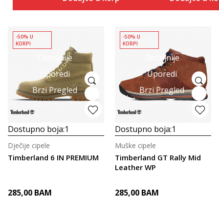
-50% U
-50% U
KORPI
KORPI
Detaljnije
Detaljnije
Uporedi
Uporedi
Brzi Pregled
Brzi Pregled
Dostupno boja:
1
Dostupno boja:
1
Dječije cipele
Muške cipele
Timberland 6 IN PREMIUM
Timberland GT Rally Mid
Leather WP
285,00
BAM
285,00
BAM