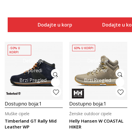
Dodajte u korpu
Dodajte u k
-50% U
60% U KORPI
KORPI
Detaljnije
Detaljnije
Uporedi
Uporedi
Brzi Pregled
Brzi Pregled
Dostupno boja:
1
Dostupno boja:
1
Muške cipele
Ženske outdoor cipele
Timberland GT Rally Mid
Helly Hansen W COASTAL
Leather WP
HIKER