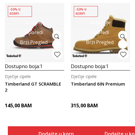
-50% U
-50% U
KORPI
KORPI
Detaljnije
Detaljnije
Uporedi
Uporedi
Brzi Pregled
Brzi Pregled
Dostupno boja:
1
Dostupno boja:
1
Dječije cipele
Dječije cipele
Timberland GT SCRAMBLE
Timberland 6IN Premium
2
145,00
BAM
315,00
BAM
Dodajte u korpu
Dodajte u k