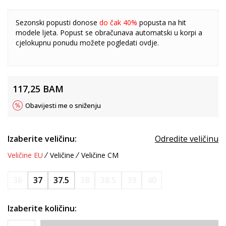
Sezonski popusti donose
do čak 40%
popusta na hit
modele ljeta. Popust se obračunava automatski u korpi a
cjelokupnu ponudu možete pogledati
ovdje
.
117,25
BAM
Obavijesti me o sniženju
Izaberite veličinu:
Odredite veličinu
Veličine EU
Veličine
Veličine CM
36
37
37.5
38
38.5
39
40
Izaberite količinu: