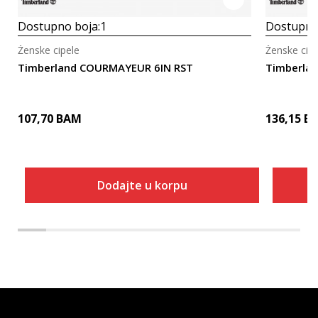
Dostupno boja:
1
Dostupno
Ženske cipele
Ženske cipe
Timberland COURMAYEUR 6IN RST
Timberlan
107,70
BAM
136,15
B
Dodajte u korpu