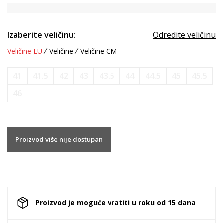
Izaberite veličinu:
Odredite veličinu
Veličine EU
Veličine
Veličine CM
41
41.5
42
43
43.5
44
44.5
45
45.5
46
Proizvod više nije dostupan
Proizvod je moguće vratiti u roku od 15 dana