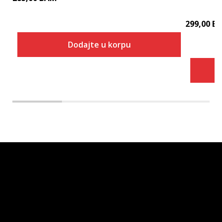
299,00
B
Dodajte u korpu