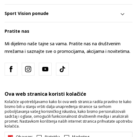
Sport Vision ponude
Pratite nas
Mi dijelimo naše tajne sa vama. Pratite nas na društvenim
mrežama i saznajte sve o promocijama, akcijama i novitetima.
Ova web stranica koristi kolačiće
Kolačiće upotrebljavamo kako bi ova web stranica radila pravilno te kako
bismo bili u stanju vršiti dalja unapređenja stranice sa svrhom
Bosna i Hercegovina
Promijenite
poboljšavanja vašeg korisničkog iskustva, kako bismo personalizovali
sadržaj i oglase, omogućili funkcionalnost društvenih medija i analizirali
promet. Nastavkom korištenja naših internet stranica prihvatate upotrebu
kolačića.
Obavezni
Statistika
Marketing