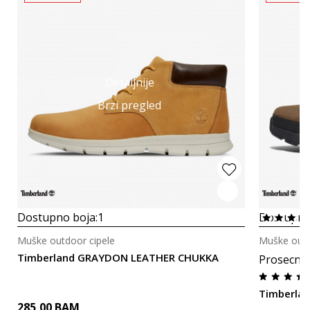
Detaljnije
Brzi pregled
Dostupno boja:
1
Dostupno
Muške outdoor cipele
Muške outd
Timberland GRAYDON LEATHER CHUKKA
Prosecna
Timberlan
285,00
BAM